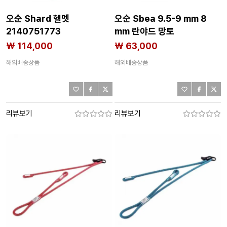
오순 Shard 헬멧
오순 Sbea 9.5-9 mm 8
2140751773
mm 란야드 망토
2140751769
₩ 114,000
₩ 63,000
해외배송상품
해외배송상품
리뷰보기
리뷰보기