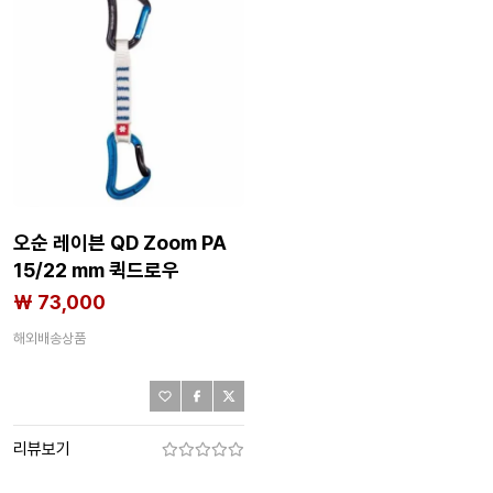
오순 레이븐 QD Zoom PA
15/22 mm 퀵드로우
2140751752
₩ 73,000
해외배송상품
리뷰보기