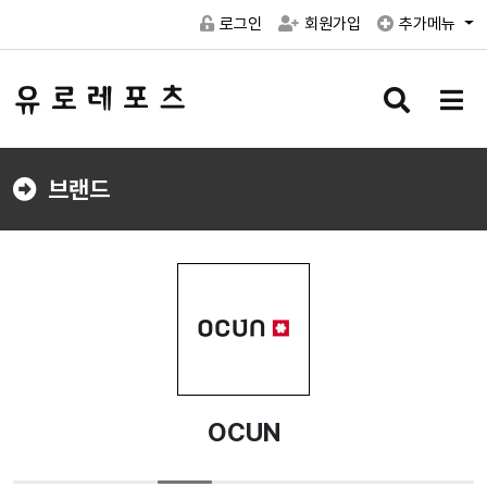
로그인
회원가입
추가메뉴
검
메
색
뉴
버
버
튼
튼
브랜드
OCUN