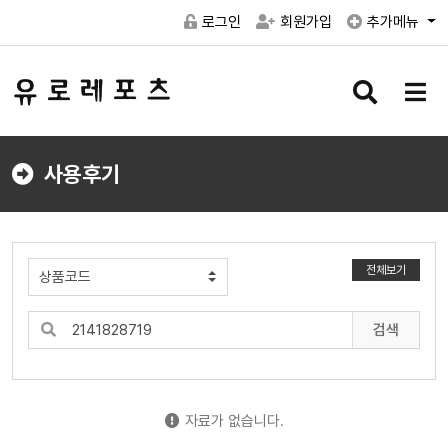
로그인
회원가입
추가메뉴
검
메
색
뉴
버
버
튼
튼
사용후기
전체보기
검색
자료가 없습니다.