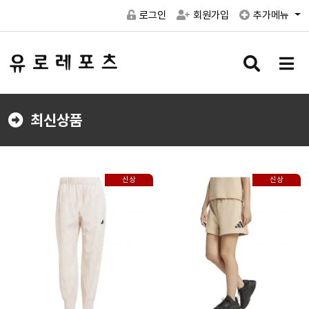
로그인
회원가입
추가메뉴
검
메
색
뉴
버
버
튼
튼
최신상품
신상
신상