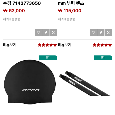
수경 7142773650
mm 부력 팬츠
7140476564
₩ 63,000
₩ 115,000
해외배송상품
해외배송상품
리뷰보기
리뷰보기
인기
인기