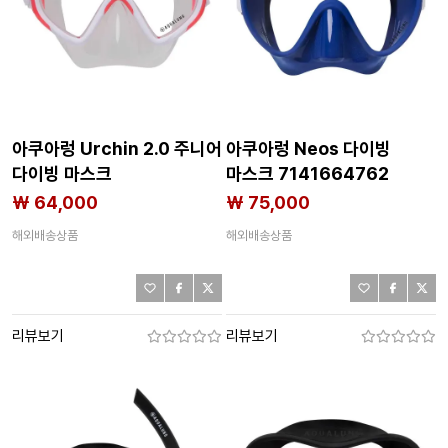
아쿠아렁 Urchin 2.0 주니어
아쿠아렁 Neos 다이빙
다이빙 마스크
마스크 7141664762
7141664775
₩ 64,000
₩ 75,000
해외배송상품
해외배송상품
리뷰보기
리뷰보기