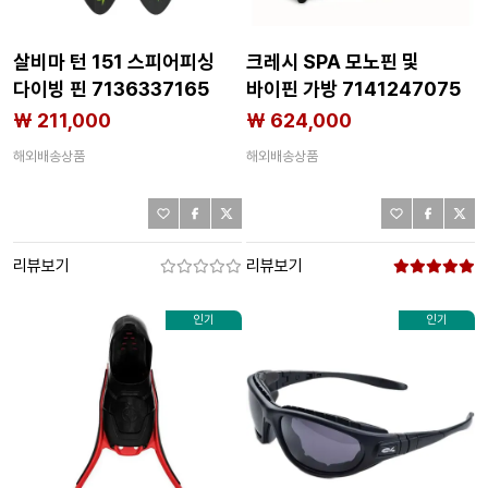
살비마 턴 151 스피어피싱
크레시 SPA 모노핀 및
다이빙 핀 7136337165
바이핀 가방 7141247075
₩ 211,000
₩ 624,000
해외배송상품
해외배송상품
리뷰보기
리뷰보기
인기
인기