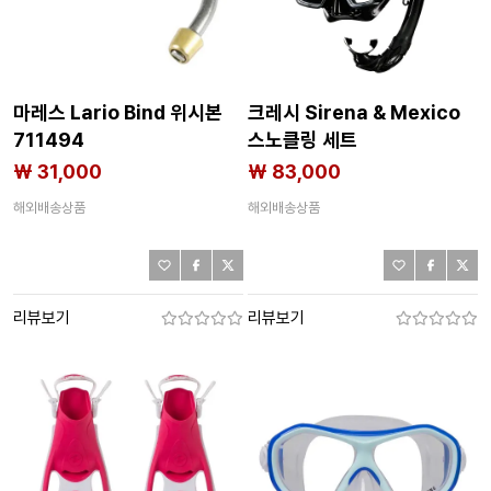
마레스 Lario Bind 위시본
크레시 Sirena & Mexico
711494
스노클링 세트
7143403533
₩ 31,000
₩ 83,000
해외배송상품
해외배송상품
리뷰보기
리뷰보기