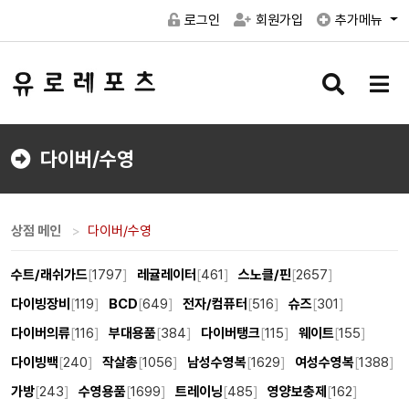
로그인
회원가입
추가메뉴
검
메
색
뉴
버
버
튼
튼
다이버/수영
상점 메인
다이버/수영
수트/래쉬가드
[
1797
]
레귤레이터
[
461
]
스노클/핀
[
2657
]
다이빙장비
[
119
]
BCD
[
649
]
전자/컴퓨터
[
516
]
슈즈
[
301
]
다이버의류
[
116
]
부대용품
[
384
]
다이버탱크
[
115
]
웨이트
[
155
]
다이빙백
[
240
]
작살총
[
1056
]
남성수영복
[
1629
]
여성수영복
[
1388
]
가방
[
243
]
수영용품
[
1699
]
트레이닝
[
485
]
영양보충제
[
162
]