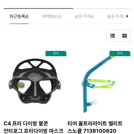
최근등록순
판매많은순
낮은가격순
높은가격순
인기
인기
C4 프리 다이빙 팔콘
티어 울트라라이트 엘리트
안티포그 프리다이빙 마스크
스노클 7138100620