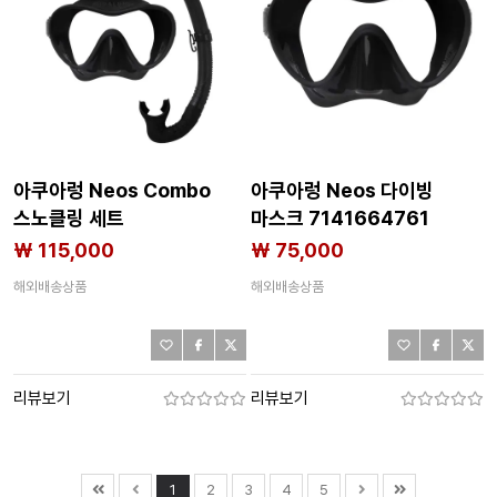
아쿠아렁 Neos Combo
아쿠아렁 Neos 다이빙
스노클링 세트
마스크 7141664761
7141664758
₩ 115,000
₩ 75,000
해외배송상품
해외배송상품
리뷰보기
리뷰보기
1
2
3
4
5