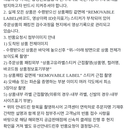
방지하고자 반드시 지켜주셔야 합니다
.
실제 모든 상품은 수령받으신 상품패킹 겉면에
2.
“REMOVABLE
바코드
영상이력
숫자표기
스티커가 부착되어 있어
LABEL(
,
ID
)
주문상품의 패킹전 검수과정을 현지에서 영상기록으로 관리되고
있습니다
.
반품요청시 첨부이미지 안내
3.
도착된 상품 전체이미지
1)
수령받으신 상품은 바닥에 높으신후
위
아래 방면으로 상품 전체가
-
“
->
보이도록 촬영
”
주문상품 패킹외부
상품고유라벨스티커 근접촬영
상품명
컬러명
2)
“
(
,
,
바코드등 상품정보표기부분
”
상품패킹 겉면에
스티커 근접 촬영
3)
“REMOVABLE LABEL”
오배송 또는 파손을 증명하는 부분 이미지 여러 각도에서 최소
4)
장이상 촬영
3
상품내부 라벨 근접촬영
의류의 경우
내부 라벨
신발의 경우
내부
5)
(
-
,
-
사이즈표기 부분
)
위의 안내드린 항목을 촬영하시어 고객센터 연락처로 주문자명 기재후
*
간략한 설명과 함께 문자 첨부주시면 고객님의 반품 접수 사항을
바탕으로 해당 해외현지 공급판매점에 신속히 클레임 진행 후 현지
확인을 거쳐 별도 유선안내드린후 반품요청이 결정됩니다
.