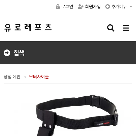
로그인
회원가입
추가메뉴
검
메
색
뉴
버
버
튼
튼
힙색
상점 메인
모터사이클