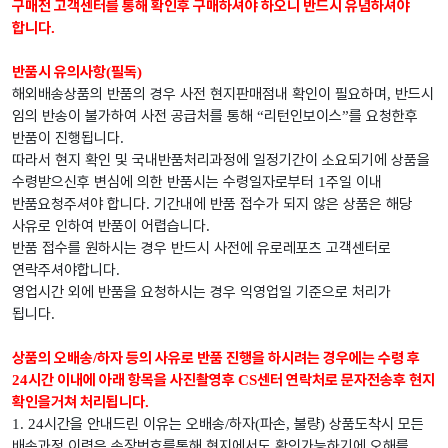
구매전 고객센터를 통해 확인후 구매하셔야 하오니 반드시 유념하셔야
합니다
.
반품시 유의사항
필독
(
)
해외배송상품의 반품의 경우 사전 현지판매점내 확인이 필요하며
반드시
,
임의 반송이 불가하여 사전 공급처를 통해
리턴인보이스
를 요청한후
“
”
반품이 진행됩니다
.
따라서 현지 확인 및 국내반품처리과정에 일정기간이 소요되기에 상품을
수령받으신후 변심에 의한 반품시는 수령일자로부터
주일 이내
1
반품요청주셔야 합니다
기간내에 반품 접수가 되지 않은 상품은 해당
.
사유로 인하여 반품이 어렵습니다
.
반품 접수를 원하시는 경우 반드시 사전에 유로레포츠 고객센터로
연락주셔야합니다
.
영업시간 외에 반품을 요청하시는 경우 익영업일 기준으로 처리가
됩니다
.
상품의 오배송
하자 등의 사유로 반품 진행을 하시려는 경우에는 수령 후
/
시간 이내에 아래 항목을 사진촬영후
센터 연락처로 문자전송후 현지
24
CS
확인을거쳐 처리됩니다
.
시간을 안내드린 이유는 오배송
하자
파손
불량
상품도착시 모든
1. 24
/
(
,
)
배송과정 이력은 송장번호를통해 현지에서도 확인가능하기에 오해를