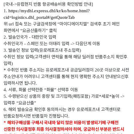
국내
유럽현지 반품 항공배송비용 확인방법 안내
[
->
]
1.
https://mydhl.express.dhl/kr/ko/home.html?
cid=logistics.dhl_portal#/getQuoteTab
위
접속 또는 구글검색창에
마이디에이치엘
검색후 초기 메인
url
“
”
화면에서
요금산출하기
클릭
“
”
발송인국가
대한민국 입력
2.
-
수취인국가
스페인 또는 이태리 입력
다음단계 이동
-
->
발송인 정보 입력
유로레포츠내 주소입력
3.
(
)
수취인 정보 입력
고객센터 연락을 통해 해당 딜러점 반품주소지 확인후
(
입력
)
수취인 반품 주소지는 유로레포츠내 공급딜러점이
곳 이상으로 사전
*
20
주소안내가 어려우니 고객센터를 통해 현지 명확한 주소지 안내받으신후
입력하시면 됩니다
.
서류
화물 선택란중
화물
선택후 이동
4.
,
“
”
수령받으신 상품의 중량 및 크기입력
패킹포함
가로
세로
높이
5.
(
)
*
*
->
입력후
요금산출
“
”
해외 발송요금 확인후 동의하시는 경우 유로레포츠내 고객센터로
6.
반품요청하시면 반품절차 진행됩니다
.
해외구매상품 구매시 국내와 달리 많은 비용이 발생되기에 구매전
*
신중한 의사결정후 최종 의사결정하셔야 하며
궁금하신 부분은 반드시
,