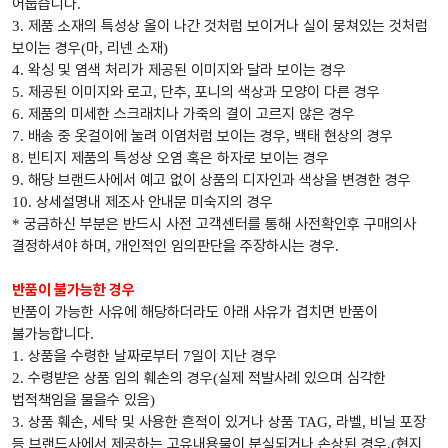
어둡습니다
.
제품 소재의 특성상 올이 나간 것처럼 보이거나 실이 뭉쳐있는 것처럼
3.
보이는 경우
마
리넨 소재
(
,
)
왁싱 및 염색 처리가 제공된 이미지와 달라 보이는 경우
4.
제공된 이미지와 로고
단추
포니의 색상과 모양이 다른 경우
5.
,
,
제품의 미세한 스크래치나 가죽의 결이 고르지 않은 경우
6.
배송 중 옷걸이에 눌려 이염처럼 보이는 경우
백태 현상의 경우
7.
,
빈티지 제품의 특성상 오염 혹은 하자로 보이는 경우
8.
해당 브랜드사에서 예고 없이 상품의 디자인과 색상을 변경한 경우
9.
상세설명내 제조사 안내문 미숙지의 경우
10.
궁금하신 부분은 반드시 사전 고객센터를 통해 사전확인후 구매의사
*
결정하셔야 하며
개인적인 임의판단을 주장하시는 경우
,
.
반품이 불가능한 경우
반품이 가능한 사유에 해당하더라도 아래 사유가 겹치면 반품이
불가능합니다
.
상품을 수령한 날짜로부터
일이 지난 경우
1.
7
수령받은 상품 임의 훼손의 경우
실제 적발사례 있으며 심각한
2.
(
법적책임을 물을수 있음
)
상품 훼손
세탁 및 사용한 흔적이 있거나 상품
라벨
비닐 포장
3.
,
TAG,
,
등 브랜드사에서 제공하는 고유내용물이 분실되거나 손상된 경우
현지
.(