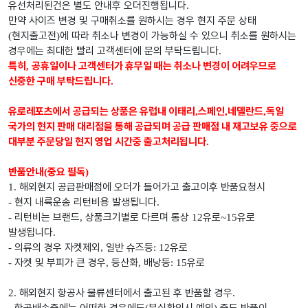
유선처리된건은 별도 안내후 오더진행됩니다
.
만약 사이즈 변경 및 구매취소를 원하시는 경우 현지 주문 상태
현지출고전
에 따라 취소나 변경이 가능하실 수 있으니 취소를 원하시는
(
)
경우에는 최대한 빨리 고객센터에 문의 부탁드립니다
.
특히
공휴일이나 고객센터가 휴무일 때는 취소나 변경이 어려우므로
,
신중한 구매 부탁드립니다
.
유로레포츠에서 공급되는 상품은 유럽내 이태리
스페인
네델란드
독일
,
,
,
국가의 현지 판매 대리점을 통해 공급되며 공급 판매점 내 재고보유 중으로
대부분 주문당일 현지 영업 시간중 출고처리됩니다
.
반품안내
중요 필독
(
)
해외현지 공급판매점에 오더가 들어가고 출고이후 반품요청시
1.
현지 내륙운송 리턴비용 발생됩니다
-
.
리턴비는 브랜드
상품크기별로 다르며 통상
유로
유로
-
,
12
~15
발생됩니다
.
의류의 경우 자켓제외
일반 슈즈등
유로
-
,
: 12
자켓 및 부피가 큰 경우
등산화
배낭등
유로
-
,
,
: 15
해외현지 항공사 물류센터에서 출고된 후 반품할 경우
2.
.