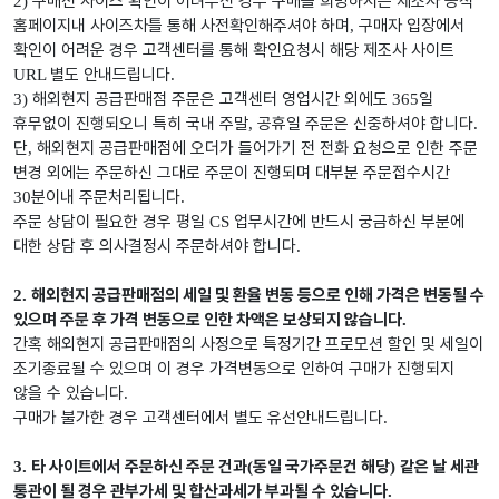
구매전 사이즈 확인이 어려우신 경우 구매를 희망하시는 제조사 공식
2)
홈페이지내 사이즈차틀 통해 사전확인해주셔야 하며
구매자 입장에서
,
확인이 어려운 경우 고객센터를 통해 확인요청시 해당 제조사 사이트
별도 안내드립니다
URL
.
해외현지 공급판매점 주문은 고객센터 영업시간 외에도
일
3)
365
휴무없이 진행되오니 특히 국내 주말
공휴일 주문은 신중하셔야 합니다
,
.
단
해외현지 공급판매점에 오더가 들어가기 전 전화 요청으로 인한 주문
,
변경 외에는 주문하신 그대로 주문이 진행되며 대부분 주문접수시간
분이내 주문처리됩니다
30
.
주문 상담이 필요한 경우 평일
업무시간에 반드시 궁금하신 부분에
CS
대한 상담 후 의사결정시 주문하셔야 합니다
.
해외현지 공급판매점의 세일 및 환율 변동 등으로 인해 가격은 변동될 수
2.
있으며 주문 후 가격 변동으로 인한 차액은 보상되지 않습니다
.
간혹 해외현지 공급판매점의 사정으로 특정기간 프로모션 할인 및 세일이
조기종료될 수 있으며 이 경우 가격변동으로 인하여 구매가 진행되지
않을 수 있습니다
.
구매가 불가한 경우 고객센터에서 별도 유선안내드립니다
.
타 사이트에서 주문하신 주문 건과
동일 국가주문건 해당
같은 날 세관
3.
(
)
통관이 될 경우 관부가세 및 합산과세가 부과될 수 있습니다
.