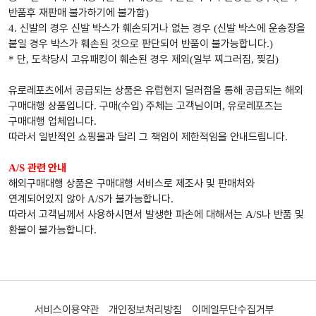
반품후 재판매 불가하기에 불가함
)
신발의 경우 신발 박스가 훼손되거나 없는 경우
신발 박스에 운송장을
4.
(
붙일 경우 박스가 훼손된 것으로 판단되어 반품이 불가능합니다
.)
단
도착당시 고유패킹이 훼손된 경우 제외
일부 찌그러짐
찢김
*
,
(
,
)
유로레포츠에서 공급되는 상품은 유럽현지 딜러점을 통해 공급되는 해외
구매대행 상품입니다
구매
수입
주체는 고객님이며
유로레포츠는
.
(
)
,
구매대행 업체입니다
.
따라서 일반적인 쇼핑몰과 달리 그 책임이 제한적임을 안내드립니다
.
관련 안내
A/S
해외구매대행 상품은 구매대행 서비스로 제조사 및 판매처와
연계되어있지 않아
가 불가능합니다
A/S
.
따라서 고객님께서 사용하시면서 발생한 파손에 대해서는
나 반품 및
A/S
환불이 불가능합니다
.
서비스이용약관
개인정보처리방침
이메일무단수집거부