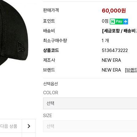
60,000원
판매가격
포인트
0점
배송비
[세금포함 / 배송비
최소구매수량
1 개
상품코드
5136473222
제조사
NEW ERA
브랜드
NEW ERA
[브랜
선택옵션
COLOR
SIZE
다음 상품