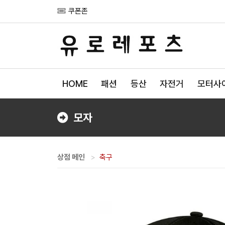
쿠폰존
HOME
패션
등산
자전거
모터사
모자
상점 메인
축구