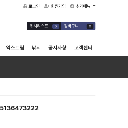
로그인
회원가입
추가메뉴
위시리스트
장바구니
0
0
익스트림
낚시
공지사항
고객센터
 5136473222