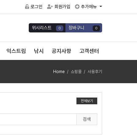
로그인
회원가입
추가메뉴
위시리스트
장바구니
0
0
익스트림
낚시
공지사항
고객센터
Home
쇼핑몰
사용후기
전체보기
검색