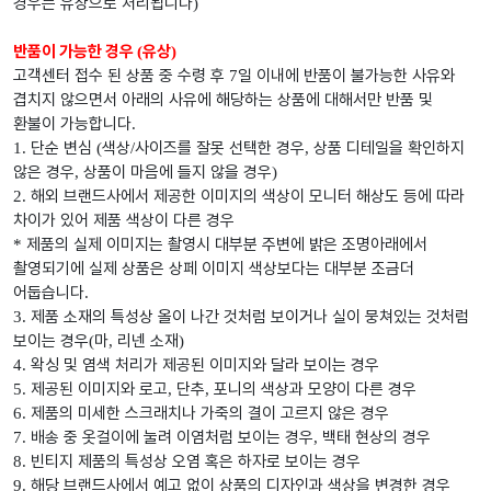
경우는 유상으로 처리됩니다
)
반품이 가능한 경우
유상
(
)
고객센터 접수 된 상품 중 수령 후
일 이내에 반품이 불가능한 사유와
7
겹치지 않으면서 아래의 사유에 해당하는 상품에 대해서만 반품 및
환불이 가능합니다
.
단순 변심
색상
사이즈를 잘못 선택한 경우
상품 디테일을 확인하지
1.
(
/
,
않은 경우
상품이 마음에 들지 않을 경우
,
)
해외 브랜드사에서 제공한 이미지의 색상이 모니터 해상도 등에 따라
2.
차이가 있어 제품 색상이 다른 경우
제품의 실제 이미지는 촬영시 대부분 주변에 밝은 조명아래에서
*
촬영되기에 실제 상품은 상페 이미지 색상보다는 대부분 조금더
어둡습니다
.
제품 소재의 특성상 올이 나간 것처럼 보이거나 실이 뭉쳐있는 것처럼
3.
보이는 경우
마
리넨 소재
(
,
)
왁싱 및 염색 처리가 제공된 이미지와 달라 보이는 경우
4.
제공된 이미지와 로고
단추
포니의 색상과 모양이 다른 경우
5.
,
,
제품의 미세한 스크래치나 가죽의 결이 고르지 않은 경우
6.
배송 중 옷걸이에 눌려 이염처럼 보이는 경우
백태 현상의 경우
7.
,
빈티지 제품의 특성상 오염 혹은 하자로 보이는 경우
8.
해당 브랜드사에서 예고 없이 상품의 디자인과 색상을 변경한 경우
9.