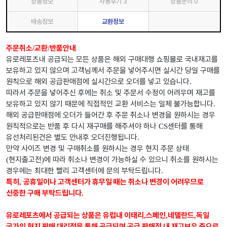
상품정보
사용후기
3
상품문의
0
배송정보
교환정보
주문취소
교환
반품안내
/
/
유로레포츠내 공급되는 모든 상품은 해외 구매대행 쇼핑몰로 국내재고를
보유하고 있지 않으며 고객님께서 주문을 넣어주시면 실시간 당일 구매를
원칙으로 해외 공급판매점에 실시간으로 오더를 넣고 있습니다
.
따라서 주문을 넣어주신 후에는 취소 및 주문서 수정이 어려우며 재고를
보유하고 있지 않기 때문에 직접적인 교환 서비스는 일체 불가능합니다
.
해외 공급판매점에 오더가 들어간 후 주문 취소나 변경을 원하시는 경우
원칙적으로는 반품 후 다시 재구매를 해주셔야 하나
센터를 통해
CS
유선처리된건은 별도 안내후 오더진행됩니다
.
만약 사이즈 변경 및 구매취소를 원하시는 경우 현지 주문 상태
현지출고전
에 따라 취소나 변경이 가능하실 수 있으니 취소를 원하시는
(
)
경우에는 최대한 빨리 고객센터에 문의 부탁드립니다
.
특히
공휴일이나 고객센터가 휴무일 때는 취소나 변경이 어려우므로
,
신중한 구매 부탁드립니다
.
유로레포츠에서 공급되는 상품은 유럽내 이태리
스페인
네델란드
독일
,
,
,
국가의 현지 판매 대리점을 통해 공급되며 공급 판매점 내 재고보유 중으로