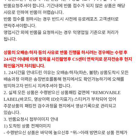
반품요청주셔야 합니다
기간내에 반품 접수가 되지 않은 상품은 해당
.
사유로 인하여 반품이 어렵습니다
.
반품 접수를 원하시는 경우 반드시 사전에 유로레포츠 고객센터로
연락주셔야합니다
.
영업시간 외에 반품을 요청하시는 경우 익영업일 기준으로 처리가
됩니다
.
상품의 오배송
하자 등의 사유로 반품 진행을 하시려는 경우에는 수령 후
/
시간 이내에 아래 항목을 사진촬영후
센터 연락처로 문자전송후 현지
24
CS
확인을거쳐 처리됩니다
.
시간을 안내드린 이유는 오배송
하자
파손
불량
상품도착시 모든
1. 24
/
(
,
)
배송과정 이력은 송장번호를통해 현지에서도 확인가능하기에 오해를
방지하고자 반드시 지켜주셔야 합니다
.
실제 모든 상품은 수령받으신 상품패킹 겉면에
2.
“REMOVABLE
바코드
영상이력
숫자표기
스티커가 부착되어 있어
LABEL(
,
ID
)
주문상품의 패킹전 검수과정을 현지에서 영상기록으로 관리되고
있습니다
.
반품요청시 첨부이미지 안내
3.
도착된 상품 전체이미지
1)
수령받으신 상품은 바닥에 높으신후
위
아래 방면으로 상품 전체가
-
“
->