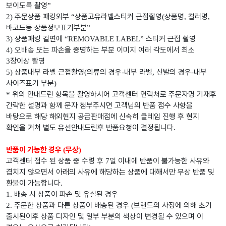
보이도록 촬영
”
주문상품 패킹외부
상품고유라벨스티커 근접촬영
상품명
컬러명
2)
“
(
,
,
바코드등 상품정보표기부분
”
상품패킹 겉면에
스티커 근접 촬영
3)
“REMOVABLE LABEL”
오배송 또는 파손을 증명하는 부분 이미지 여러 각도에서 최소
4)
장이상 촬영
3
상품내부 라벨 근접촬영
의류의 경우
내부 라벨
신발의 경우
내부
5)
(
-
,
-
사이즈표기 부분
)
위의 안내드린 항목을 촬영하시어 고객센터 연락처로 주문자명 기재후
*
간략한 설명과 함께 문자 첨부주시면 고객님의 반품 접수 사항을
바탕으로 해당 해외현지 공급판매점에 신속히 클레임 진행 후 현지
확인을 거쳐 별도 유선안내드린후 반품요청이 결정됩니다
.
반품이 가능한 경우
무상
(
)
고객센터 접수 된 상품 중 수령 후
일 이내에 반품이 불가능한 사유와
7
겹치지 않으면서 아래의 사유에 해당하는 상품에 대해서만 무상 반품 및
환불이 가능합니다
.
배송 시 상품이 파손 및 유실된 경우
1.
주문한 상품과 다른 상품이 배송된 경우
브랜드의 사정에 의해 초기
2.
(
출시된이후 상품 디자인 및 일부 부분의 색상이 변경될 수 있으며 이