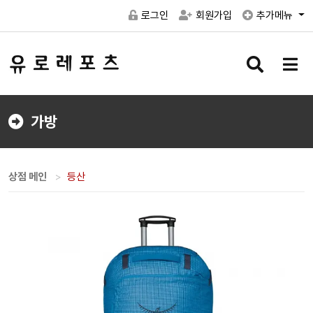
로그인
회원가입
추가메뉴
검
메
색
뉴
버
버
튼
튼
가방
상점 메인
등산