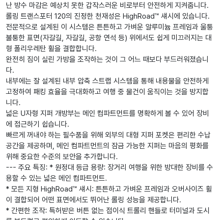
난 방수 마감은 예상치 못한 갑작스러운 비로부터 안전하게 지켜줍니다.
롤링 트랜스포터 120의 진정한 천재성은 HighRoad™ 섀시에 있습니다.
전문적으로 설계된 이 시스템은 튼튼하고 가벼운 알루미늄 프레임과 울퉁
불퉁한 표면(자갈길, 자갈길, 공항 연석 등) 위에서도 쉽게 미끄러지는 대
형 폴리우레탄 휠을 결합합니다.
완전히 짐이 실린 가방을 조작하는 것이 그 어느 때보다 부드러워졌습니
다.
내부에는 잘 설계된 내부 압축 스트랩 시스템을 통해 내용물을 안전하게
고정하여 패킹 효율을 극대화하고 여행 중 물건이 움직이는 것을 방지합
니다.
넓은 U자형 지퍼 개방부는 메인 컴파트먼트를 명확하게 볼 수 있어 장비
에 접근하기 쉽습니다.
빠르게 꺼내야 하는 필수품을 위해 외부의 대형 지퍼 포켓은 편리한 수납
공간을 제공하며, 메인 컴파트먼트의 잠금 가능한 지퍼는 마음의 평화를
위해 중요한 수준의 보안을 추가합니다.
--- 주요 특징: * 원정대 등급 용량: 장거리 여행을 위한 방대한 장비를 수
용할 수 있는 넓은 메인 컴파트먼트.
* 모든 지형 HighRoad™ 섀시: 튼튼하고 가벼운 프레임과 오버사이즈 휠
이 결합되어 어떤 표면에서도 뛰어난 롤링 성능을 제공합니다.
* 간편한 조작: 특허받은 버튼 없는 접이식 트롤리 핸들로 터미널과 도시