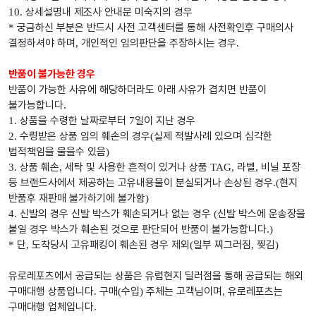
상세설명내 제조사 안내문 미숙지의 경우
10.
궁금하신 부분은 반드시 사전 고객센터를 통해 사전확인후 구매의사
*
결정하셔야 하며
개인적인 임의판단을 주장하시는 경우
,
.
반품이 불가능한 경우
반품이 가능한 사유에 해당하더라도 아래 사유가 겹치면 반품이
불가능합니다
.
상품을 수령한 날짜로부터
일이 지난 경우
1.
7
수령받은 상품 임의 훼손의 경우
실제 적발사례 있으며 심각한
2.
(
법적책임을 물을수 있음
)
상품 훼손
세탁 및 사용한 흔적이 있거나 상품
라벨
비닐 포장
3.
,
TAG,
,
등 브랜드사에서 제공하는 고유내용물이 분실되거나 손상된 경우
현지
.(
반품후 재판매 불가하기에 불가함
)
신발의 경우 신발 박스가 훼손되거나 없는 경우
신발 박스에 운송장을
4.
(
붙일 경우 박스가 훼손된 것으로 판단되어 반품이 불가능합니다
.)
단
도착당시 고유패킹이 훼손된 경우 제외
일부 찌그러짐
찢김
*
,
(
,
)
유로레포츠에서 공급되는 상품은 유럽현지 딜러점을 통해 공급되는 해외
구매대행 상품입니다
구매
수입
주체는 고객님이며
유로레포츠는
.
(
)
,
구매대행 업체입니다
.