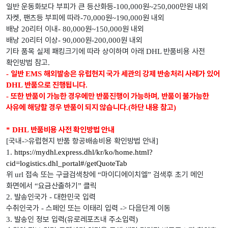
일반 운동화보다 부피가 큰 등산화등
원
만원 내외
-100,000
~250,000
자켓
팬츠등 부피에 따라
원
원 내외
,
-70,000
~190,000
배낭
리터 이내
원
원 내외
20
- 80,000
~150,000
배낭
리터 이상
원
원 내외
20
- 90,000
-200,000
기타 품목 실제 패킹크기에 따라 상이하며 아래
반품비용 사전
DHL
확인방법 참고
.
일반
해외발송은 유럽현지 국가 세관의 강제 반송처리 사례가 있어
-
EMS
반품으로 진행됩니다
DHL
.
또한 반품이 가능한 경우에만 반품진행이 가능하며
반품이 불가능한
-
,
사유에 해당할 경우 반품이 되지 않습니다
하단 내용 참고
.(
)
반품비용 사전 확인방법 안내
* DHL
국내
유럽현지 반품 항공배송비용 확인방법 안내
[
->
]
1.
https://mydhl.express.dhl/kr/ko/home.html?
cid=logistics.dhl_portal#/getQuoteTab
위
접속 또는 구글검색창에
마이디에이치엘
검색후 초기 메인
url
“
”
화면에서
요금산출하기
클릭
“
”
발송인국가
대한민국 입력
2.
-
수취인국가
스페인 또는 이태리 입력
다음단계 이동
-
->
발송인 정보 입력
유로레포츠내 주소입력
3.
(
)