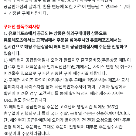
해외 구매대행의 경우 환불 및 교환
가 어려우며 해외현지
, A/S
공급판매점의 달러가
환율 변동에 의한 가격이 변동될 수 있으므로 구매
,
시 신중한 구매 바랍니다
.
구매전 필독주의사항
유로레포츠에서 공급되는 상품은 해외구매대행 상품으로
1.
유로레포츠에서는 고객님께서 주문을 넣어주시면 유로레포츠에서는
실시간으로 해당 주문상품의 해외현지 공급판매점사에 주문을 진행하고
있습니다
.
해외현지 공급판매점내 오더가 완료이후 출고준비중
주문상품 패킹이
1)
(
완료후 현지 내륙운송사 인계직전단계
단계에서는 사이즈 변경 및 취소가
)
어려울수 있으므로 구매전 신중한 구매 해주시길 바랍니다
.
구매전 사이즈 확인이 어려우신 경우 구매를 희망하시는 제조사 공식
2)
홈페이지내 사이즈차틀 통해 사전확인해주셔야 하며
구매자 입장에서
,
확인이 어려운 경우 고객센터를 통해 확인요청시 해당 제조사 사이트
별도 안내드립니다
URL
.
해외현지 공급판매점 주문은 고객센터 영업시간 외에도
일
3)
365
휴무없이 진행되오니 특히 국내 주말
공휴일 주문은 신중하셔야 합니다
,
.
단
해외현지 공급판매점에 오더가 들어가기 전 전화 요청으로 인한 주문
,
변경 외에는 주문하신 그대로 주문이 진행되며 대부분 주문접수시간
분이내 주문처리됩니다
30
.