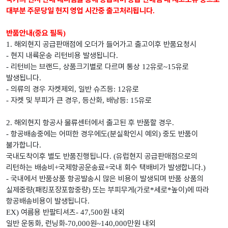
대부분 주문당일 현지 영업 시간중 출고처리됩니다
.
반품안내
중요 필독
(
)
해외현지 공급판매점에 오더가 들어가고 출고이후 반품요청시
1.
현지 내륙운송 리턴비용 발생됩니다
-
.
리턴비는 브랜드
상품크기별로 다르며 통상
유로
유로
-
,
12
~15
발생됩니다
.
의류의 경우 자켓제외
일반 슈즈등
유로
-
,
: 12
자켓 및 부피가 큰 경우
등산화
배낭등
유로
-
,
,
: 15
해외현지 항공사 물류센터에서 출고된 후 반품할 경우
2.
.
항공배송중에는 어떠한 경우에도
분실확인시 예외
중도 반품이
-
(
)
불가합니다
.
국내도착이후 별도 반품진행됩니다
유럽현지 공급판매점으로의
. (
리턴하는 배송비
국제항공운송료
국내 회수 택배비가 발생합니다
+
+
.)
국내에서 반품상품 항공발송시 많은 비용이 발생되며 반품 상품의
-
실제중량
패킹포장포함중량
또는 부피무게
가로
세로
높이
에 따라
(
)
(
*
*
)
항공배송비용이 발생됩니다
.
여름용 반팔티셔츠
원 내외
EX)
- 47,500
일반 운동화
런닝화
원
만원 내외
,
-70,000
~140,000