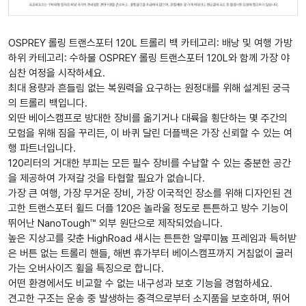
OSPREY 롤링 트랜스포터 120L 트롤리 백 카테고리: 배낭 및 여행 가방
하위 카테고리: 수하물 OSPREY 롤링 트랜스포터 120L와 함께 가장 야
심찬 여정을 시작하세요.
최대 용량과 흔들림 없는 복원력을 요구하는 원정대를 위해 설계된 궁극
의 트롤리 백입니다.
외딴 베이스캠프로 방대한 장비를 옮기거나 대륙을 횡단하는 몇 주간의
모험을 위해 짐을 꾸리든, 이 바퀴 달린 더플백은 가장 신뢰할 수 있는 여
행 파트너입니다.
120리터의 거대한 부피는 모든 필수 장비를 수납할 수 있는 충분한 공간
을 제공하여 가져갈 것을 타협할 필요가 없습니다.
가장 큰 여행, 가장 무거운 장비, 가장 이국적인 장소를 위해 디자인된 견
고한 트랜스포터 휠드 더플 120은 놀라울 정도로 튼튼하고 방수 기능이
뛰어난 NanoTough™ 외부 원단으로 제작되었습니다.
높은 지상고를 갖춘 HighRoad 섀시는 튼튼한 알루미늄 프레임과 특허받
은 버튼 없는 트롤리 핸들, 해변 휴가부터 베이스캠프까지 거침없이 굴러
가는 오버사이즈 휠을 특징으로 합니다.
어떤 환경에서도 비교할 수 없는 내구성과 보호 기능을 경험하세요.
견고한 구조는 운송 중 발생하는 충격으로부터 소지품을 보호하며, 뛰어