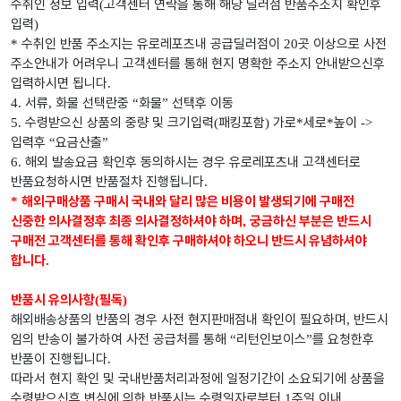
수취인 정보 입력
고객센터 연락을 통해 해당 딜러점 반품주소지 확인후
(
입력
)
수취인 반품 주소지는 유로레포츠내 공급딜러점이
곳 이상으로 사전
*
20
주소안내가 어려우니 고객센터를 통해 현지 명확한 주소지 안내받으신후
입력하시면 됩니다
.
서류
화물 선택란중
화물
선택후 이동
4.
,
“
”
수령받으신 상품의 중량 및 크기입력
패킹포함
가로
세로
높이
5.
(
)
*
*
->
입력후
요금산출
“
”
해외 발송요금 확인후 동의하시는 경우 유로레포츠내 고객센터로
6.
반품요청하시면 반품절차 진행됩니다
.
해외구매상품 구매시 국내와 달리 많은 비용이 발생되기에 구매전
*
신중한 의사결정후 최종 의사결정하셔야 하며
궁금하신 부분은 반드시
,
구매전 고객센터를 통해 확인후 구매하셔야 하오니 반드시 유념하셔야
합니다
.
반품시 유의사항
필독
(
)
해외배송상품의 반품의 경우 사전 현지판매점내 확인이 필요하며
반드시
,
임의 반송이 불가하여 사전 공급처를 통해
리턴인보이스
를 요청한후
“
”
반품이 진행됩니다
.
따라서 현지 확인 및 국내반품처리과정에 일정기간이 소요되기에 상품을
수령받으신후 변심에 의한 반품시는 수령일자로부터
주일 이내
1