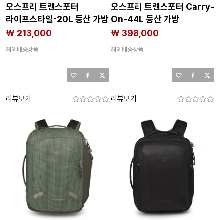
오스프리 트랜스포터
오스프리 트랜스포터 Carry-
라이프스타일-20L 등산 가방
On-44L 등산 가방
2143182925
2143182924
₩ 213,000
₩ 398,000
해외배송상품
해외배송상품
리뷰보기
리뷰보기