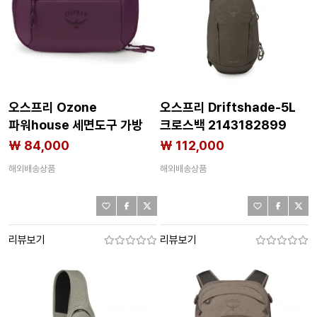
오스프리 Ozone
오스프리 Driftshade-5L
파워house 세면도구 가방
크로스백 2143182899
2143182903
₩ 84,000
₩ 112,000
해외배송상품
해외배송상품
리뷰보기
리뷰보기