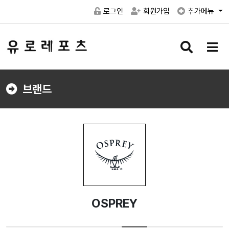
로그인
회원가입
추가메뉴
검
메
색
뉴
버
버
튼
튼
브랜드
OSPREY