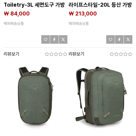
Toiletry-3L 세면도구 가방
라이프스타일-20L 등산 가방
2143182927
2143182926
₩ 84,000
₩ 213,000
해외배송상품
해외배송상품
리뷰보기
리뷰보기