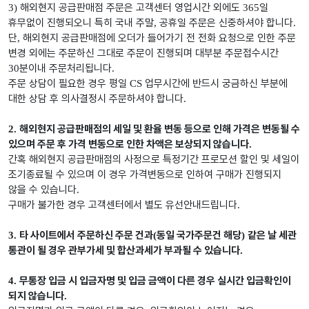
해외현지 공급판매점 주문은 고객센터 영업시간 외에도
일
3)
365
휴무없이 진행되오니 특히 국내 주말
공휴일 주문은 신중하셔야 합니다
,
.
단
해외현지 공급판매점에 오더가 들어가기 전 전화 요청으로 인한 주문
,
변경 외에는 주문하신 그대로 주문이 진행되며 대부분 주문접수시간
분이내 주문처리됩니다
30
.
주문 상담이 필요한 경우 평일
업무시간에 반드시 궁금하신 부분에
CS
대한 상담 후 의사결정시 주문하셔야 합니다
.
해외현지 공급판매점의 세일 및 환율 변동 등으로 인해 가격은 변동될 수
2.
있으며 주문 후 가격 변동으로 인한 차액은 보상되지 않습니다
.
간혹 해외현지 공급판매점의 사정으로 특정기간 프로모션 할인 및 세일이
조기종료될 수 있으며 이 경우 가격변동으로 인하여 구매가 진행되지
않을 수 있습니다
.
구매가 불가한 경우 고객센터에서 별도 유선안내드립니다
.
타 사이트에서 주문하신 주문 건과
동일 국가주문건 해당
같은 날 세관
3.
(
)
통관이 될 경우 관부가세 및 합산과세가 부과될 수 있습니다
.
무통장 입금 시 입금자명 및 입금 금액이 다른 경우 실시간 입금확인이
4.
되지 않습니다
.