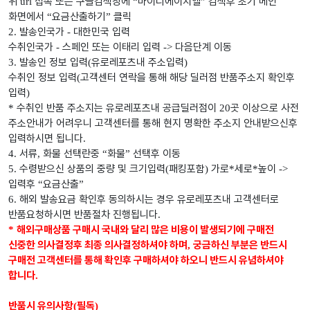
위
접속 또는 구글검색창에
마이디에이치엘
검색후 초기 메인
url
“
”
화면에서
요금산출하기
클릭
“
”
발송인국가
대한민국 입력
2.
-
수취인국가
스페인 또는 이태리 입력
다음단계 이동
-
->
발송인 정보 입력
유로레포츠내 주소입력
3.
(
)
수취인 정보 입력
고객센터 연락을 통해 해당 딜러점 반품주소지 확인후
(
입력
)
수취인 반품 주소지는 유로레포츠내 공급딜러점이
곳 이상으로 사전
*
20
주소안내가 어려우니 고객센터를 통해 현지 명확한 주소지 안내받으신후
입력하시면 됩니다
.
서류
화물 선택란중
화물
선택후 이동
4.
,
“
”
수령받으신 상품의 중량 및 크기입력
패킹포함
가로
세로
높이
5.
(
)
*
*
->
입력후
요금산출
“
”
해외 발송요금 확인후 동의하시는 경우 유로레포츠내 고객센터로
6.
반품요청하시면 반품절차 진행됩니다
.
해외구매상품 구매시 국내와 달리 많은 비용이 발생되기에 구매전
*
신중한 의사결정후 최종 의사결정하셔야 하며
궁금하신 부분은 반드시
,
구매전 고객센터를 통해 확인후 구매하셔야 하오니 반드시 유념하셔야
합니다
.
반품시 유의사항
필독
(
)