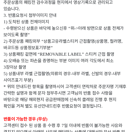
주문상품의 패킹전 검수과정을 현지에서 영상기록으로 관리되고
있습니다
.
반품요청시 첨부이미지 안내
3.
도착된 상품 전체이미지
1)
수령받으신 상품은 바닥에 높으신후
위
아래 방면으로 상품 전체가
-
“
->
보이도록 촬영
”
주문상품 패킹외부
상품고유라벨스티커 근접촬영
상품명
컬러명
2)
“
(
,
,
바코드등 상품정보표기부분
”
상품패킹 겉면에
스티커 근접 촬영
3)
“REMOVABLE LABEL”
오배송 또는 파손을 증명하는 부분 이미지 여러 각도에서 최소
4)
장이상 촬영
3
상품내부 라벨 근접촬영
의류의 경우
내부 라벨
신발의 경우
내부
5)
(
-
,
-
사이즈표기 부분
)
위의 안내드린 항목을 촬영하시어 고객센터 연락처로 주문자명 기재후
*
간략한 설명과 함께 문자 첨부주시면 고객님의 반품 접수 사항을
바탕으로 해당 해외현지 공급판매점에 신속히 클레임 진행 후 현지
확인을 거쳐 별도 유선안내드린후 반품요청이 결정됩니다
.
반품이 가능한 경우
무상
(
)
고객센터 접수 된 상품 중 수령 후
일 이내에 반품이 불가능한 사유와
7