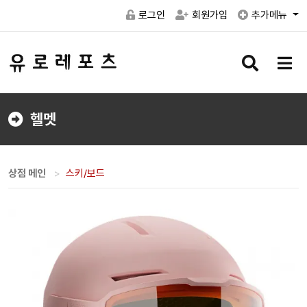
로그인
회원가입
추가메뉴
검
메
색
뉴
버
버
튼
튼
헬멧
상점 메인
스키/보드