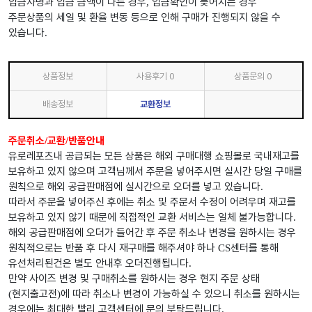
입금자명과 입금 금액이 다른 경우
입금확인이 늦어지는 경우
,
주문상품의 세일 및 환율 변동 등으로 인해 구매가 진행되지 않을 수
있습니다
.
상품정보
사용후기
0
상품문의
0
배송정보
교환정보
주문취소
교환
반품안내
/
/
유로레포츠내 공급되는 모든 상품은 해외 구매대행 쇼핑몰로 국내재고를
보유하고 있지 않으며 고객님께서 주문을 넣어주시면 실시간 당일 구매를
원칙으로 해외 공급판매점에 실시간으로 오더를 넣고 있습니다
.
따라서 주문을 넣어주신 후에는 취소 및 주문서 수정이 어려우며 재고를
보유하고 있지 않기 때문에 직접적인 교환 서비스는 일체 불가능합니다
.
해외 공급판매점에 오더가 들어간 후 주문 취소나 변경을 원하시는 경우
원칙적으로는 반품 후 다시 재구매를 해주셔야 하나
센터를 통해
CS
유선처리된건은 별도 안내후 오더진행됩니다
.
만약 사이즈 변경 및 구매취소를 원하시는 경우 현지 주문 상태
현지출고전
에 따라 취소나 변경이 가능하실 수 있으니 취소를 원하시는
(
)
경우에는 최대한 빨리 고객센터에 문의 부탁드립니다
.