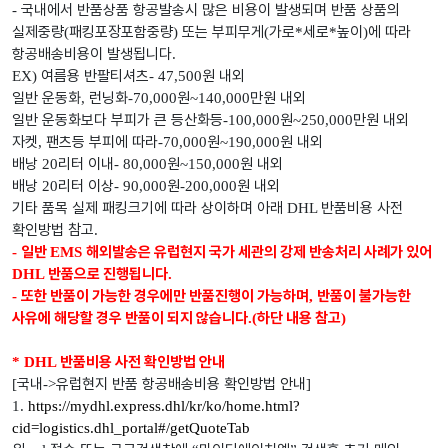
국내에서 반품상품 항공발송시 많은 비용이 발생되며 반품 상품의
-
실제중량
패킹포장포함중량
또는 부피무게
가로
세로
높이
에 따라
(
)
(
*
*
)
항공배송비용이 발생됩니다
.
여름용 반팔티셔츠
원 내외
EX)
- 47,500
일반 운동화
런닝화
원
만원 내외
,
-70,000
~140,000
일반 운동화보다 부피가 큰 등산화등
원
만원 내외
-100,000
~250,000
자켓
팬츠등 부피에 따라
원
원 내외
,
-70,000
~190,000
배낭
리터 이내
원
원 내외
20
- 80,000
~150,000
배낭
리터 이상
원
원 내외
20
- 90,000
-200,000
기타 품목 실제 패킹크기에 따라 상이하며 아래
반품비용 사전
DHL
확인방법 참고
.
일반
해외발송은 유럽현지 국가 세관의 강제 반송처리 사례가 있어
-
EMS
반품으로 진행됩니다
DHL
.
또한 반품이 가능한 경우에만 반품진행이 가능하며
반품이 불가능한
-
,
사유에 해당할 경우 반품이 되지 않습니다
하단 내용 참고
.(
)
반품비용 사전 확인방법 안내
* DHL
국내
유럽현지 반품 항공배송비용 확인방법 안내
[
->
]
1.
https://mydhl.express.dhl/kr/ko/home.html?
cid=logistics.dhl_portal#/getQuoteTab