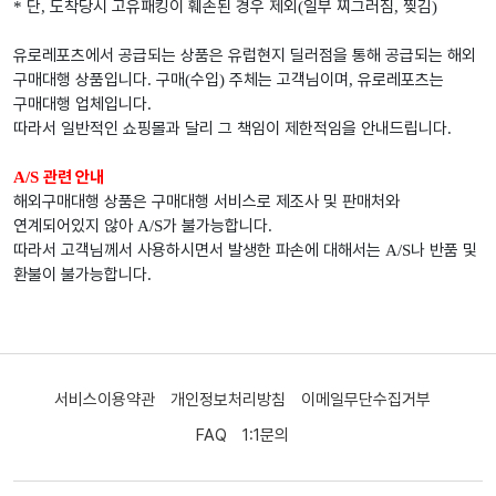
단
도착당시 고유패킹이 훼손된 경우 제외
일부 찌그러짐
찢김
*
,
(
,
)
유로레포츠에서 공급되는 상품은 유럽현지 딜러점을 통해 공급되는 해외
구매대행 상품입니다
구매
수입
주체는 고객님이며
유로레포츠는
.
(
)
,
구매대행 업체입니다
.
따라서 일반적인 쇼핑몰과 달리 그 책임이 제한적임을 안내드립니다
.
관련 안내
A/S
해외구매대행 상품은 구매대행 서비스로 제조사 및 판매처와
연계되어있지 않아
가 불가능합니다
A/S
.
따라서 고객님께서 사용하시면서 발생한 파손에 대해서는
나 반품 및
A/S
환불이 불가능합니다
.
서비스이용약관
개인정보처리방침
이메일무단수집거부
FAQ
1:1문의