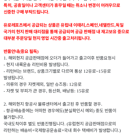
특히
공휴일이나 고객센터가 휴무일 때는 취소나 변경이 어려우므로
,
신중한 구매 부탁드립니다
.
유로레포츠에서 공급되는 상품은 유럽내 이태리
스페인
네델란드
독일
,
,
,
국가의 현지 판매 대리점을 통해 공급되며 공급 판매점 내 재고보유 중으로
대부분 주문당일 현지 영업 시간중 출고처리됩니다
.
반품안내
중요 필독
(
)
해외현지 공급판매점에 오더가 들어가고 출고이후 반품요청시
1.
현지 내륙운송 리턴비용 발생됩니다
-
.
리턴비는 브랜드
상품크기별로 다르며 통상
유로
유로
-
,
12
~15
발생됩니다
.
의류의 경우 자켓제외
일반 슈즈등
유로
-
,
: 12
자켓 및 부피가 큰 경우
등산화
배낭등
유로
-
,
,
: 15
해외현지 항공사 물류센터에서 출고된 후 반품할 경우
2.
.
항공배송중에는 어떠한 경우에도
분실확인시 예외
중도 반품이
-
(
)
불가합니다
.
국내도착이후 별도 반품진행됩니다
유럽현지 공급판매점으로의
. (
리턴하는 배송비
국제항공운송료
국내 회수 택배비가 발생합니다
+
+
.)