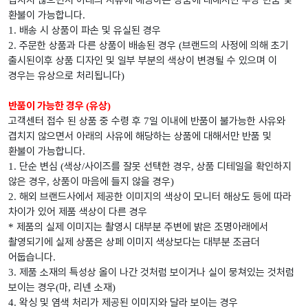
겹치지 않으면서 아래의 사유에 해당하는 상품에 대해서만 무상 반품 및
환불이 가능합니다
.
배송 시 상품이 파손 및 유실된 경우
1.
주문한 상품과 다른 상품이 배송된 경우
브랜드의 사정에 의해 초기
2.
(
출시된이후 상품 디자인 및 일부 부분의 색상이 변경될 수 있으며 이
경우는 유상으로 처리됩니다
)
반품이 가능한 경우
유상
(
)
고객센터 접수 된 상품 중 수령 후
일 이내에 반품이 불가능한 사유와
7
겹치지 않으면서 아래의 사유에 해당하는 상품에 대해서만 반품 및
환불이 가능합니다
.
단순 변심
색상
사이즈를 잘못 선택한 경우
상품 디테일을 확인하지
1.
(
/
,
않은 경우
상품이 마음에 들지 않을 경우
,
)
해외 브랜드사에서 제공한 이미지의 색상이 모니터 해상도 등에 따라
2.
차이가 있어 제품 색상이 다른 경우
제품의 실제 이미지는 촬영시 대부분 주변에 밝은 조명아래에서
*
촬영되기에 실제 상품은 상페 이미지 색상보다는 대부분 조금더
어둡습니다
.
제품 소재의 특성상 올이 나간 것처럼 보이거나 실이 뭉쳐있는 것처럼
3.
보이는 경우
마
리넨 소재
(
,
)
왁싱 및 염색 처리가 제공된 이미지와 달라 보이는 경우
4.