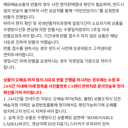
해외배송상품의 반품의 경우 사전 현지판매점내 확인이 필요하며
반드시
,
임의 반송이 불가하여 사전 공급처를 통해
리턴인보이스
를 요청한후
“
”
반품이 진행됩니다
.
따라서 현지 확인 및 국내반품처리과정에 일정기간이 소요되기에 상품을
수령받으신후 변심에 의한 반품시는 수령일자로부터
주일 이내
1
반품요청주셔야 합니다
기간내에 반품 접수가 되지 않은 상품은 해당
.
사유로 인하여 반품이 어렵습니다
.
반품 접수를 원하시는 경우 반드시 사전에 유로레포츠 고객센터로
연락주셔야합니다
.
영업시간 외에 반품을 요청하시는 경우 익영업일 기준으로 처리가
됩니다
.
상품의 오배송
하자 등의 사유로 반품 진행을 하시려는 경우에는 수령 후
/
시간 이내에 아래 항목을 사진촬영후
센터 연락처로 문자전송후 현지
24
CS
확인을거쳐 처리됩니다
.
시간을 안내드린 이유는 오배송
하자
파손
불량
상품도착시 모든
1. 24
/
(
,
)
배송과정 이력은 송장번호를통해 현지에서도 확인가능하기에 오해를
방지하고자 반드시 지켜주셔야 합니다
.
실제 모든 상품은 수령받으신 상품패킹 겉면에
2.
“REMOVABLE
바코드
영상이력
숫자표기
스티커가 부착되어 있어
LABEL(
,
ID
)