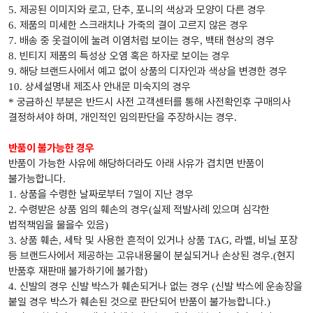
제공된 이미지와 로고
단추
포니의 색상과 모양이 다른 경우
5.
,
,
제품의 미세한 스크래치나 가죽의 결이 고르지 않은 경우
6.
배송 중 옷걸이에 눌려 이염처럼 보이는 경우
백태 현상의 경우
7.
,
빈티지 제품의 특성상 오염 혹은 하자로 보이는 경우
8.
해당 브랜드사에서 예고 없이 상품의 디자인과 색상을 변경한 경우
9.
상세설명내 제조사 안내문 미숙지의 경우
10.
궁금하신 부분은 반드시 사전 고객센터를 통해 사전확인후 구매의사
*
결정하셔야 하며
개인적인 임의판단을 주장하시는 경우
,
.
반품이 불가능한 경우
반품이 가능한 사유에 해당하더라도 아래 사유가 겹치면 반품이
불가능합니다
.
상품을 수령한 날짜로부터
일이 지난 경우
1.
7
수령받은 상품 임의 훼손의 경우
실제 적발사례 있으며 심각한
2.
(
법적책임을 물을수 있음
)
상품 훼손
세탁 및 사용한 흔적이 있거나 상품
라벨
비닐 포장
3.
,
TAG,
,
등 브랜드사에서 제공하는 고유내용물이 분실되거나 손상된 경우
현지
.(
반품후 재판매 불가하기에 불가함
)
신발의 경우 신발 박스가 훼손되거나 없는 경우
신발 박스에 운송장을
4.
(
붙일 경우 박스가 훼손된 것으로 판단되어 반품이 불가능합니다
.)