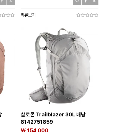
리뷰보기
낭
살로몬 Trailblazer 30L 배낭
8142751859
₩ 154,000