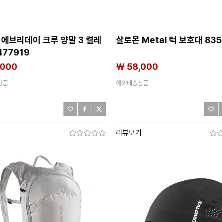
 에브리데이 크루 양말 3 켤레
살로몬 Metal 턱 보호대 83
477919
,000
₩ 58,000
상품
해외배송상품
기
리뷰보기