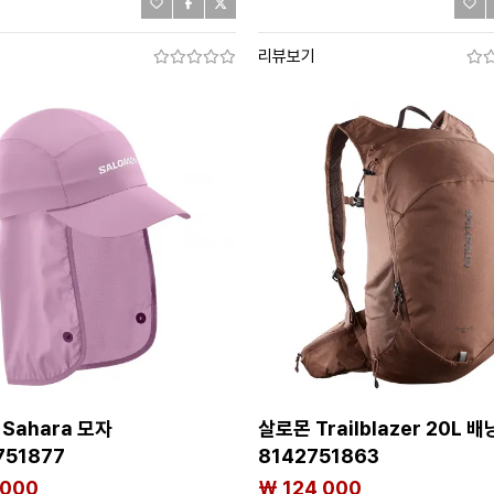
기
리뷰보기
Sahara 모자
살로몬 Trailblazer 20L 배
751877
8142751863
,000
₩ 124,000