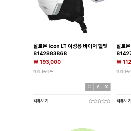
살로몬 Icon LT 여성용 바이저 헬멧
살로몬 T
8142883868
8142
₩ 193,000
₩ 11
해외배송상품
해외배송
리뷰보기
리뷰보