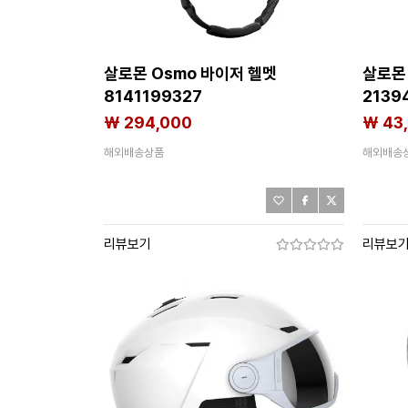
살로몬 Osmo 바이저 헬멧
살로몬
8141199327
2139
₩ 294,000
₩ 43
해외배송상품
해외배송
리뷰보기
리뷰보