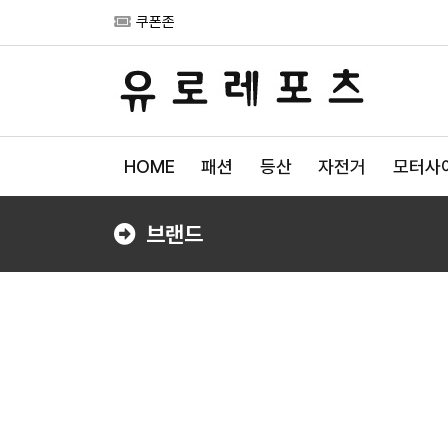
쿠폰존
HOME
패션
등산
자전거
모터사
브랜드