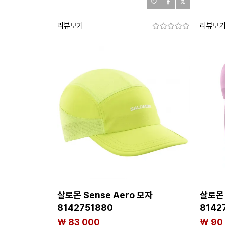
리뷰보기
리뷰보
살로몬 Sense Aero 모자
살로몬 
8142751880
8142
₩ 83,000
₩ 90