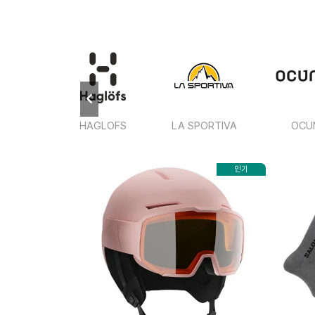
NESE
HAGLOFS
LA SPORTIVA
OCU
인기