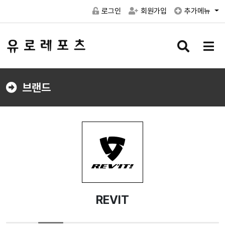
로그인
회원가입
추가메뉴
검
메
색
뉴
버
버
튼
튼
브랜드
REVIT