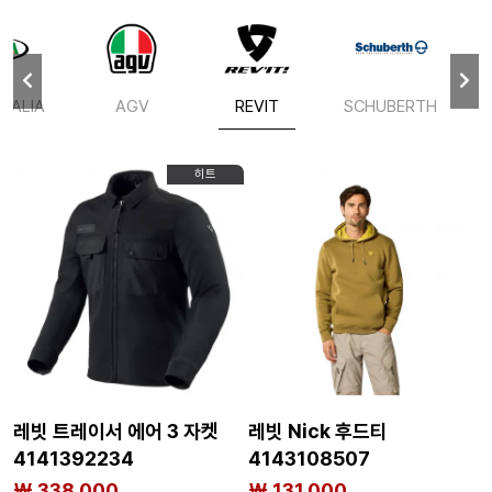
ITALIA
AGV
REVIT
SCHUBERTH
히트
레빗 트레이서 에어 3 자켓
레빗 Nick 후드티
4141392234
4143108507
₩ 338,000
₩ 131,000